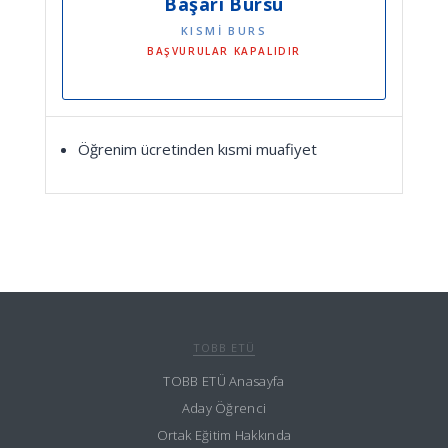
Başarı Bursu
KISMİ BURS
BAŞVURULAR KAPALIDIR
Öğrenim ücretinden kısmi muafiyet
TOBB ETÜ
TOBB ETÜ Anasayfa
Aday Öğrenci
Ortak Eğitim Hakkında